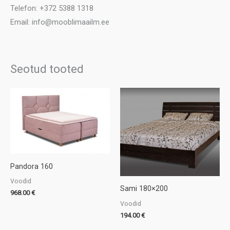
Telefon: +372 5388 1318
Email: info@mooblimaailm.ee
Seotud tooted
Pandora 160
Voodid
Sami 180×200
968.00
€
Voodid
194.00
€