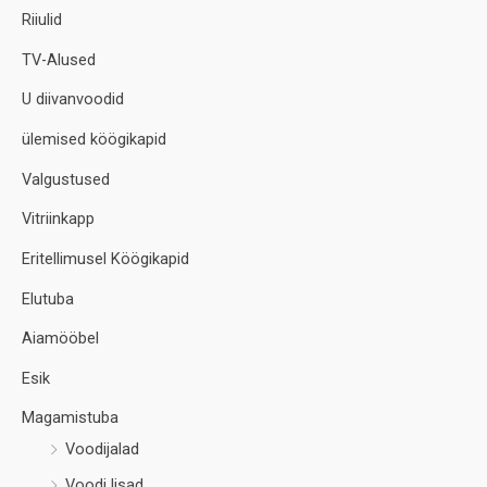
Riiulid
TV-Alused
U diivanvoodid
ülemised köögikapid
Valgustused
Vitriinkapp
Eritellimusel Köögikapid
Elutuba
Aiamööbel
Esik
Magamistuba
Voodijalad
Voodi lisad