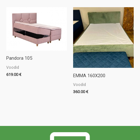
Pandora 105
Voodid
619.00
€
EMMA 160X200
Voodid
360.00
€