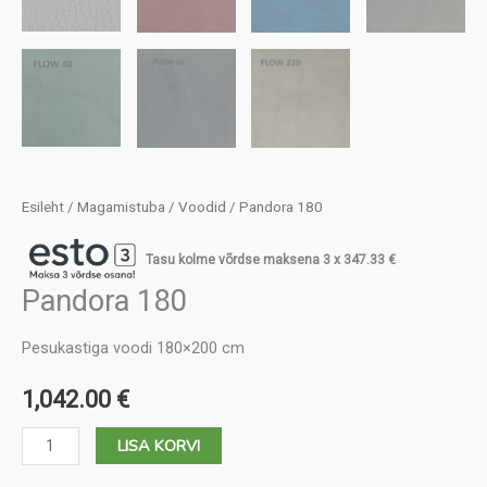
Esileht
/
Magamistuba
/
Voodid
/ Pandora 180
Tasu kolme võrdse maksena 3 x
347.33
€
Pandora 180
Pesukastiga voodi 180×200 cm
1,042.00
€
Pandora
LISA KORVI
180