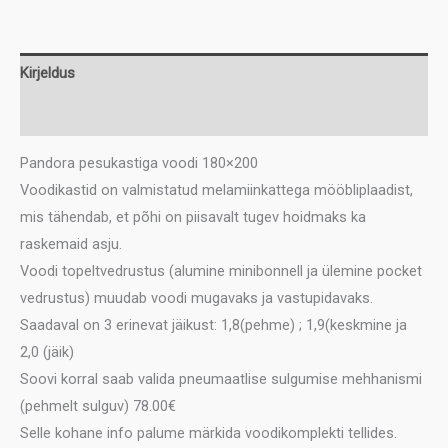
kogus
Kirjeldus
Lisainfo
Pandora pesukastiga voodi 180×200
Voodikastid on valmistatud melamiinkattega mööbliplaadist,
mis tähendab, et põhi on piisavalt tugev hoidmaks ka
raskemaid asju.
Voodi topeltvedrustus (alumine minibonnell ja ülemine pocket
vedrustus) muudab voodi mugavaks ja vastupidavaks.
Saadaval on 3 erinevat jäikust: 1,8(pehme) ; 1,9(keskmine ja
2,0 (jäik)
Soovi korral saab valida pneumaatlise sulgumise mehhanismi
(pehmelt sulguv) 78.00€
Selle kohane info palume märkida voodikomplekti tellides.