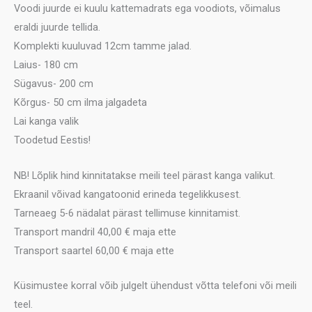
Voodi juurde ei kuulu kattemadrats ega voodiots, võimalus
eraldi juurde tellida.
Komplekti kuuluvad 12cm tamme jalad.
Laius- 180 cm
Sügavus- 200 cm
Kõrgus- 50 cm ilma jalgadeta
Lai kanga valik
Toodetud Eestis!
NB! Lõplik hind kinnitatakse meili teel pärast kanga valikut.
Ekraanil võivad kangatoonid erineda tegelikkusest.
Tarneaeg 5-6 nädalat pärast tellimuse kinnitamist.
Transport mandril 40,00 € maja ette
Transport saartel 60,00 € maja ette
Küsimustee korral võib julgelt ühendust võtta telefoni või meili
teel.