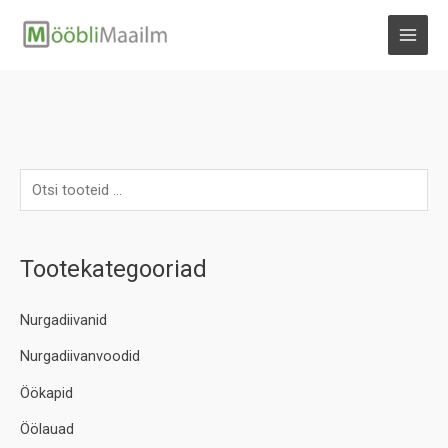
Skip
to
MAI
content
MEN
Tootekategooriad
Nurgadiivanid
Nurgadiivanvoodid
Öökapid
Öölauad