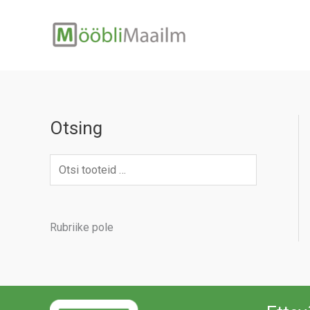
Skip
to
content
Otsing
Rubriike pole