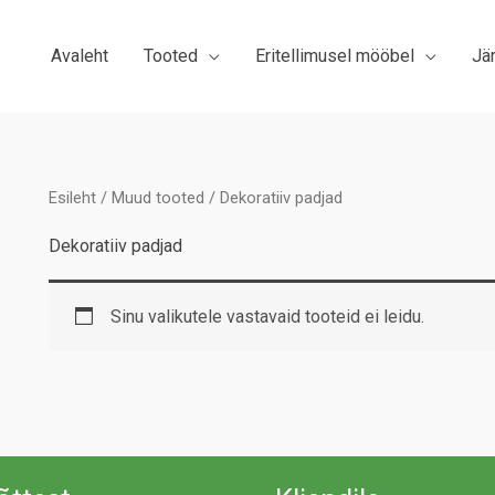
Avaleht
Tooted
Eritellimusel mööbel
Jä
Esileht
/
Muud tooted
/ Dekoratiiv padjad
Dekoratiiv padjad
Sinu valikutele vastavaid tooteid ei leidu.