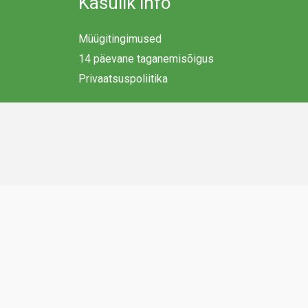
Kasulik info
Müügitingimused
14 päevane taganemisõigus
Privaatsuspoliitika