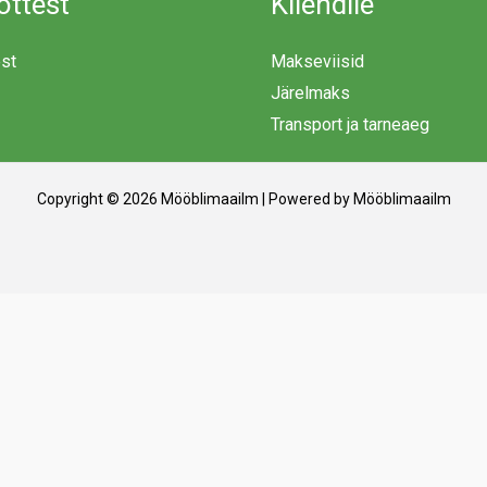
õttest
Kliendile
est
Makseviisid
Järelmaks
Transport ja tarneaeg
Copyright © 2026 Mööblimaailm | Powered by Mööblimaailm