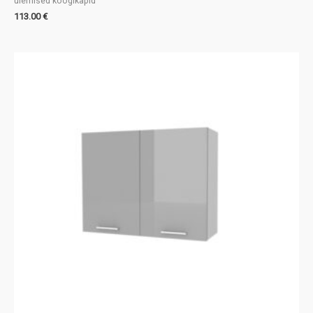
ülemised köögikapid
113.00
€