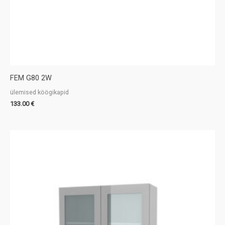
FEM G80 2W
ülemised köögikapid
133.00
€