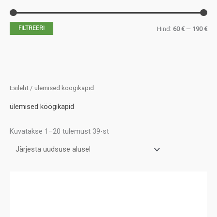
FILTREERI
M
M
Hind:
60 €
—
190 €
i
a
n
k
i
s
m
i
Esileht
/ ülemised köögikapid
a
m
ülemised köögikapid
a
a
Sorted
l
a
Kuvatakse 1–20 tulemust 39-st
by
latest
n
l
e
n
h
e
i
h
n
i