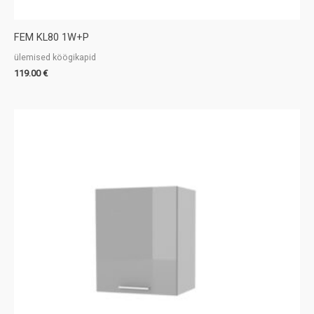
FEM KL80 1W+P
ülemised köögikapid
119.00
€