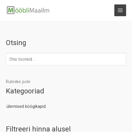
Skip
to
MAI
content
MEN
Otsing
Rubriike pole
Kategooriad
ülemised köögikapid
Filtreeri hinna alusel