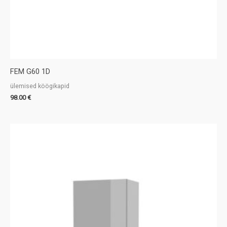
FEM G60 1D
ülemised köögikapid
98.00
€