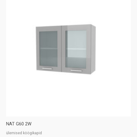
NAT G60 2W
ülemised köögikapid