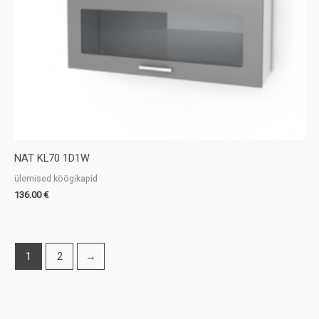
NAT KL70 1D1W
ülemised köögikapid
136.00
€
1
2
→