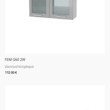
FEM G60 2W
ülemised köögikapid
112.00
€