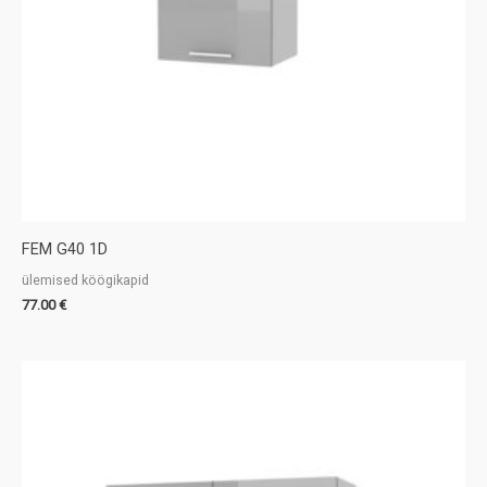
FEM G40 1D
ülemised köögikapid
77.00
€