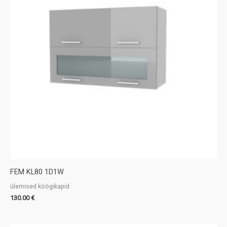
d
n
d
FEM KL80 1D1W
ülemised köögikapid
130.00
€