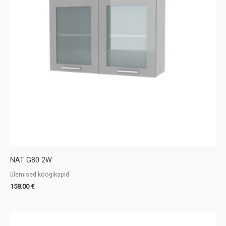
NAT G80 2W
ülemised köögikapid
158.00
€