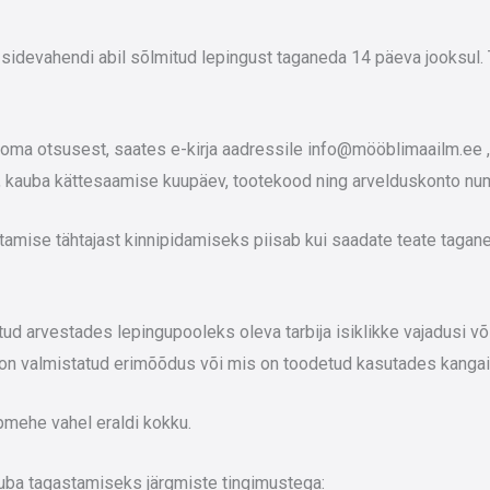
 sidevahendi abil sõlmitud lepingust taganeda 14 päeva jooksul.
a otsusest, saates e-kirja aadressile info@mööblimaailm.ee , k
r, kauba kättesaamise kuupäev, tootekood ning arvelduskonto nu
amise tähtajast kinnipidamiseks piisab kui saadate teate taga
 arvestades lepingupooleks oleva tarbija isiklikke vajadusi või
s on valmistatud erimõõdus või mis on toodetud kasutades kangaid
pmehe vahel eraldi kokku.
uba tagastamiseks järgmiste tingimustega: