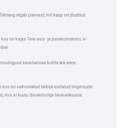
 Tähtaeg algab päevast, mil kaup on jõudnud
us on kirjas Teie ees- ja perekonnanimi, e-
mber.
nemisõiguse kasutamise kohta ära enne
 mis on valmistatud tarbija esitatud tingimuste
, mis ei kuulu diivanitootja tavavalikusse.