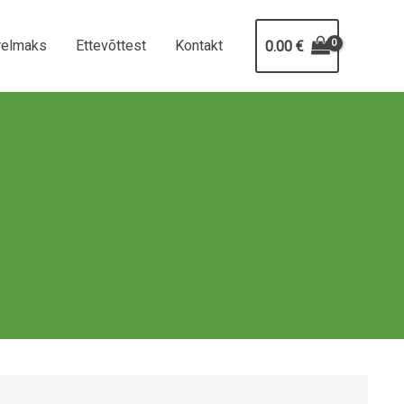
relmaks
Ettevõttest
Kontakt
0.00
€