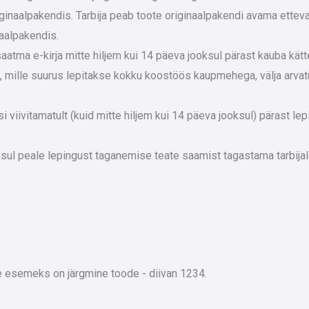
inaalpakendis. Tarbija peab toote originaalpakendi avama ettevaa
naalpakendis.
atma e-kirja mitte hiljem kui 14 päeva jooksul pärast kauba kät
, mille suurus lepitakse kokku koostöös kaupmehega, välja arvatu
si viivitamatult (kuid mitte hiljem kui 14 päeva jooksul) pärast l
ul peale lepingust taganemise teate saamist tagastama tarbija
 esemeks on järgmine toode - diivan 1234.