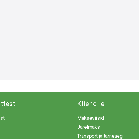
ttest
Kliendile
est
Makseviisid
Järelmaks
Transport ja tarneaeg