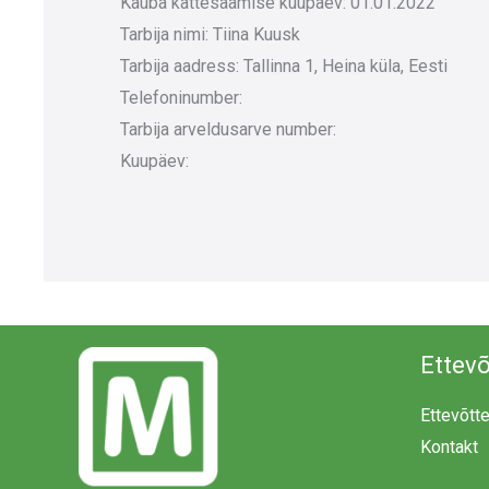
Kauba kättesaamise kuupäev: 01.01.2022
Tarbija nimi: Tiina Kuusk
Tarbija aadress: Tallinna 1, Heina küla, Eesti
Telefoninumber:
Tarbija arveldusarve number:
Kuupäev:
Ettevõ
Ettevõtt
Kontakt