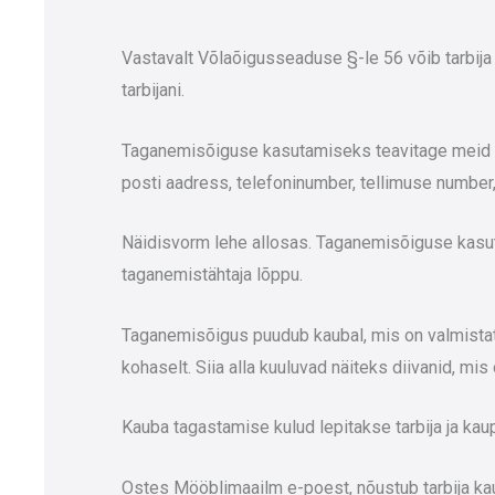
Vastavalt Võlaõigusseaduse §-le 56 võib tarbija
tarbijani.
Taganemisõiguse kasutamiseks teavitage meid om
posti aadress, telefoninumber, tellimuse numbe
Näidisvorm lehe allosas. Taganemisõiguse kasut
taganemistähtaja lõppu.
Taganemisõigus puudub kaubal, mis on valmistatud
kohaselt. Siia alla kuuluvad näiteks diivanid, mi
Kauba tagastamise kulud lepitakse tarbija ja kau
Ostes Mööblimaailm e-poest, nõustub tarbija ka