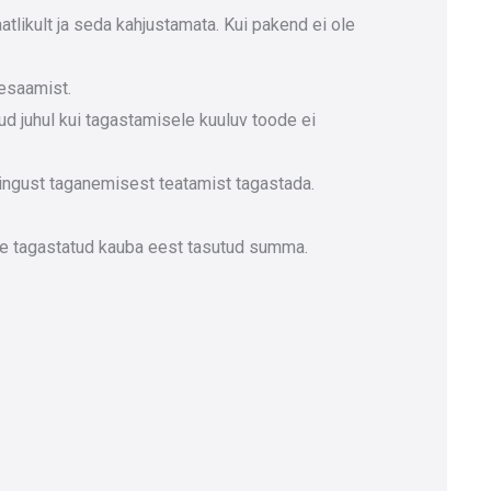
tlikult ja seda kahjustamata. Kui pakend ei ole
tesaamist.
d juhul kui tagastamisele kuuluv toode ei
epingust taganemisest teatamist tagastada.
le tagastatud kauba eest tasutud summa.