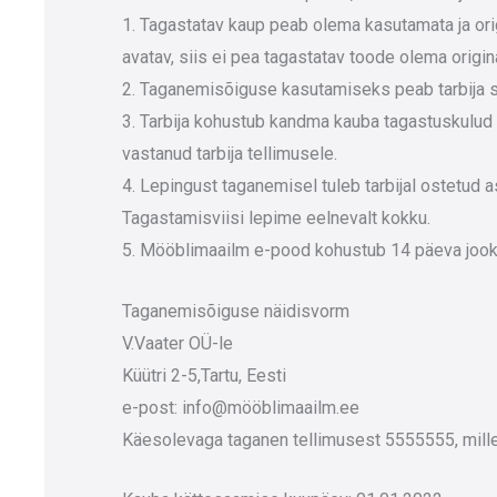
1. Tagastatav kaup peab olema kasutamata ja orig
avatav, siis ei pea tagastatav toode olema origi
2. Taganemisõiguse kasutamiseks peab tarbija sa
3. Tarbija kohustub kandma kauba tagastuskulud 
vastanud tarbija tellimusele.
4. Lepingust taganemisel tuleb tarbijal ostetud a
Tagastamisviisi lepime eelnevalt kokku.
5. Mööblimaailm e-pood kohustub 14 päeva jooks
Taganemisõiguse näidisvorm
V.Vaater OÜ-le
Küütri 2-5,Tartu, Eesti
e-post: info@mööblimaailm.ee
Käesolevaga taganen tellimusest 5555555, mille