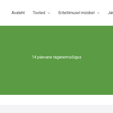
Avaleht
Tooted
Eritellimusel mööbel
Jä
14 päevane taganemisõigus