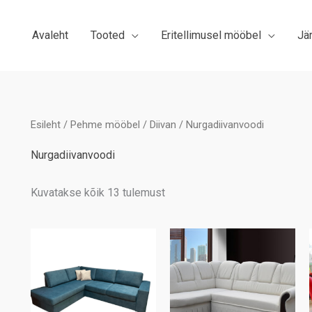
Avaleht
Tooted
Eritellimusel mööbel
Jä
Esileht
/
Pehme mööbel
/
Diivan
/ Nurgadiivanvoodi
Nurgadiivanvoodi
Sorted
Kuvatakse kõik 13 tulemust
by
latest