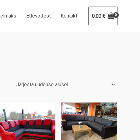
relmaks
Ettevõttest
Kontakt
0.00
€