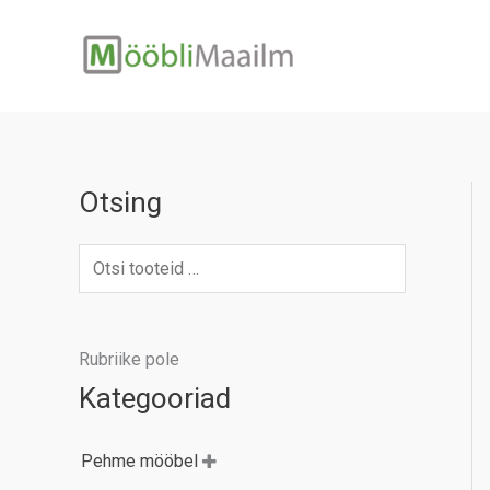
Skip
to
content
Otsing
Rubriike pole
Kategooriad
Pehme mööbel
