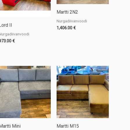
Martti 2N2
Nurgadiivanvoodi
Lord II
1,406.00
€
Nurgadiivanvoodi
973.00
€
Martti Mini
Martti M15