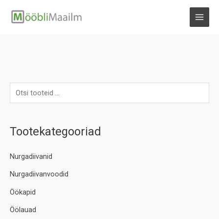
Skip
to
MAI
content
MEN
Tootekategooriad
Nurgadiivanid
Nurgadiivanvoodid
Öökapid
Öölauad