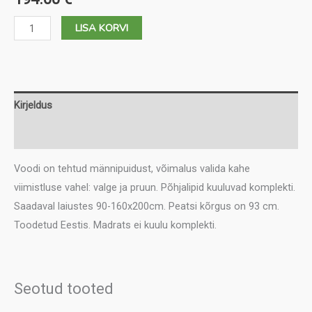
Sami
LISA KORVI
180x200
kogus
Kirjeldus
Lisainfo
Voodi on tehtud männipuidust, võimalus valida kahe
viimistluse vahel: valge ja pruun. Põhjalipid kuuluvad komplekti.
Saadaval laiustes 90-160x200cm. Peatsi kõrgus on 93 cm.
Toodetud Eestis. Madrats ei kuulu komplekti.
Seotud tooted