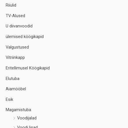
Riiulid
TV-Alused
U diivanvoodid
ülemised köögikapid
Valgustused
Vitriinkapp
Eritellimusel Köögikapid
Elutuba
Aiamööbel
Esik
Magamistuba
Voodijalad
Voodi lisad