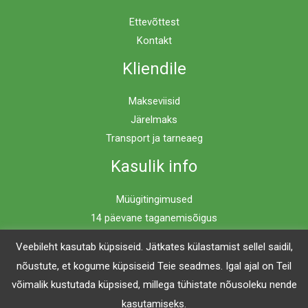
Ettevõttest
Kontakt
Kliendile
Makseviisid
Järelmaks
Transport ja tarneaeg
Kasulik info
Müügitingimused
14 päevane taganemisõigus
Privaatsuspoliitika
Veebileht kasutab küpsiseid. Jätkates külastamist sellel saidil,
nõustute, et kogume küpsiseid Teie seadmes. Igal ajal on Teil
võimalik kustutada küpsised, millega tühistate nõusoleku nende
Copyright © 2026 Mööblimaailm | Powered by Mööblimaailm
kasutamiseks.