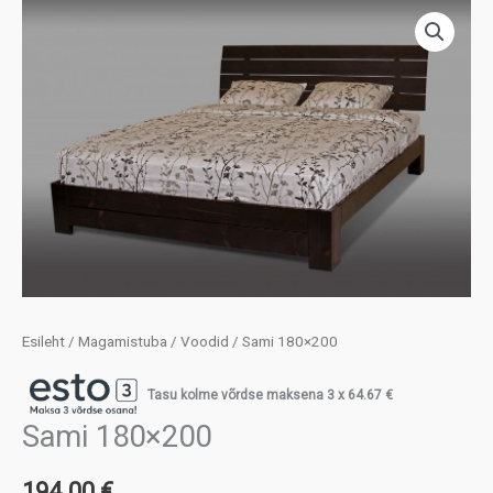
Esileht
/
Magamistuba
/
Voodid
/ Sami 180×200
Tasu kolme võrdse maksena 3 x
64.67
€
Sami 180×200
194.00
€