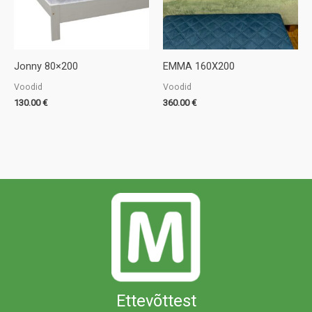
Jonny 80×200
EMMA 160X200
Voodid
Voodid
130.00
€
360.00
€
Ettevõttest