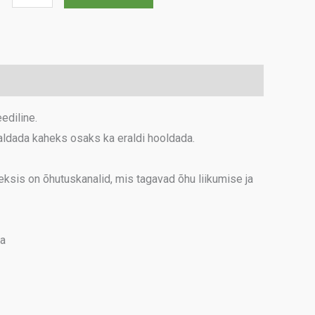
Jupiter
160
kogus
ediline.
raldada kaheks osaks ka eraldi hooldada.
eksis on õhutuskanalid, mis tagavad õhu liikumise ja
ga