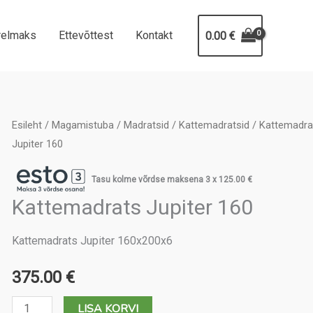
relmaks
Ettevõttest
Kontakt
0.00
€
Esileht
/
Magamistuba
/
Madratsid
/
Kattemadratsid
/ Kattemadra
Jupiter 160
Tasu kolme võrdse maksena 3 x
125.00
€
Kattemadrats Jupiter 160
Kattemadrats Jupiter 160x200x6
375.00
€
Kattemadrats
LISA KORVI