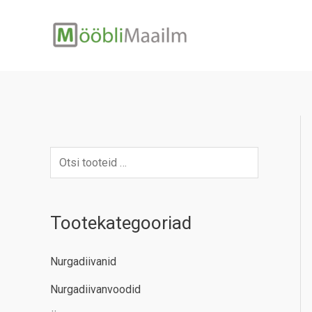
Skip
to
content
Tootekategooriad
Nurgadiivanid
Nurgadiivanvoodid