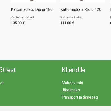
Kattemadrats Diana 180
Kattemadrats Kleio 120
Kattemadratsid
Kattemadratsid
135.00
€
111.00
€
õttest
Kliendile
est
Makseviisid
Järelmaks
Transport ja tarneaeg