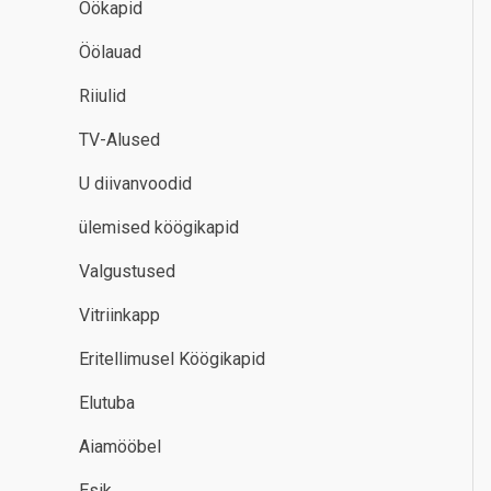
Öökapid
Öölauad
Riiulid
TV-Alused
U diivanvoodid
ülemised köögikapid
Valgustused
Vitriinkapp
Eritellimusel Köögikapid
Elutuba
Aiamööbel
Esik