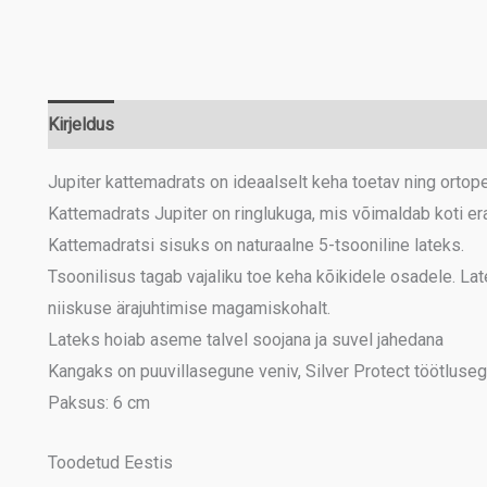
Kirjeldus
Lisainfo
Jupiter kattemadrats on ideaalselt keha toetav ning ortope
Kattemadrats Jupiter on ringlukuga, mis võimaldab koti e
Kattemadratsi sisuks on naturaalne 5-tsooniline lateks.
Tsoonilisus tagab vajaliku toe keha kõikidele osadele. Lat
niiskuse ärajuhtimise magamiskohalt.
Lateks hoiab aseme talvel soojana ja suvel jahedana
Kangaks on puuvillasegune veniv, Silver Protect töötluse
Paksus: 6 cm
Toodetud Eestis