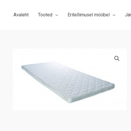
Avaleht
Tooted
Eritellimusel mööbel
Jä