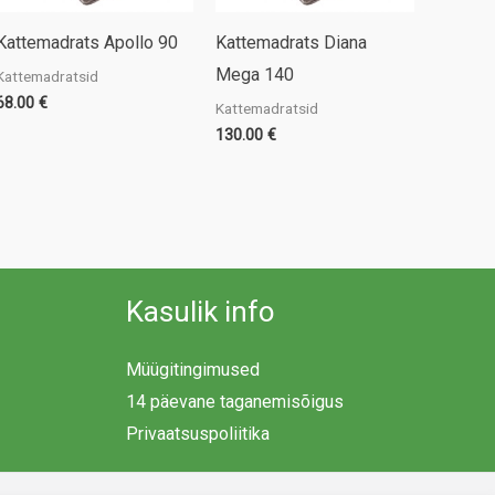
Kattemadrats Apollo 90
Kattemadrats Diana
Mega 140
Kattemadratsid
68.00
€
Kattemadratsid
130.00
€
Kasulik info
Müügitingimused
14 päevane taganemisõigus
Privaatsuspoliitika