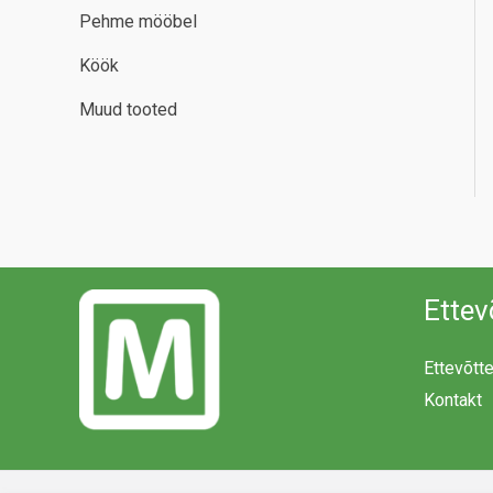
Pehme mööbel
Köök
Muud tooted
Ettev
Ettevõtt
Kontakt