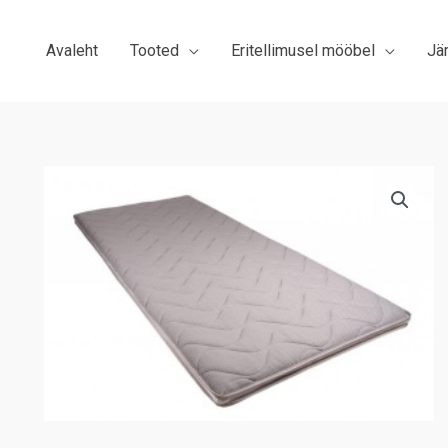
Avaleht
Tooted
Eritellimusel mööbel
Jä