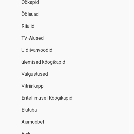
Öökapid
Öölauad
Riiulid
TV-Alused
U diivanvoodid
ülemised köögikapid
Valgustused
Vitriinkapp
Eritellimusel Köögikapid
Elutuba
Aiamööbel
Esik