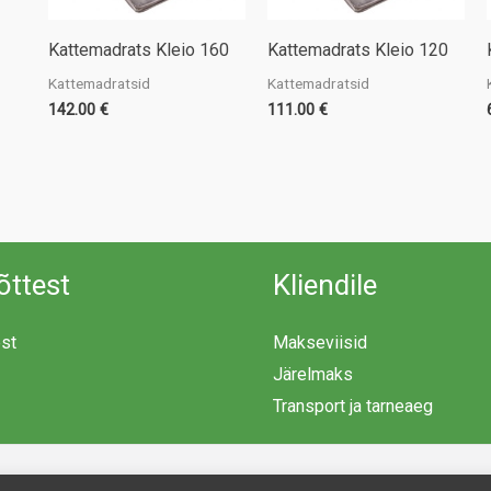
Kattemadrats Kleio 160
Kattemadrats Kleio 120
Kattemadratsid
Kattemadratsid
142.00
€
111.00
€
õttest
Kliendile
est
Makseviisid
Järelmaks
Transport ja tarneaeg
Copyright © 2026 Mööblimaailm | Powered by Mööblimaailm