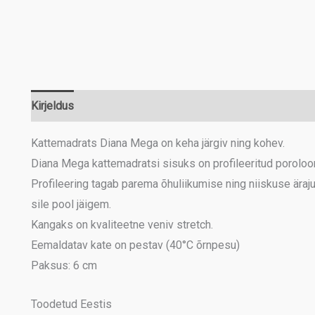
Kirjeldus
Lisainfo
Kattemadrats Diana Mega on keha järgiv ning kohev.
Diana Mega kattemadratsi sisuks on profileeritud poroloo
Profileering tagab parema õhuliikumise ning niiskuse ära
sile pool jäigem.
Kangaks on kvaliteetne veniv stretch.
Eemaldatav kate on pestav (40°C õrnpesu)
Paksus: 6 cm
Toodetud Eestis