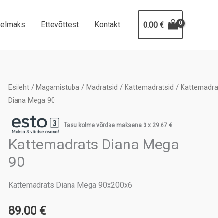
relmaks
Ettevõttest
Kontakt
0.00
€
Esileht
/
Magamistuba
/
Madratsid
/
Kattemadratsid
/ Kattemadra
Diana Mega 90
Tasu kolme võrdse maksena 3 x
29.67
€
Kattemadrats Diana Mega
90
Kattemadrats Diana Mega 90x200x6
89.00
€