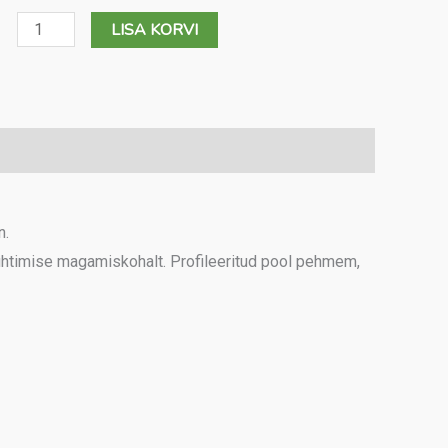
Kattemadrats
LISA KORVI
Diana
Mega
90
kogus
n.
juhtimise magamiskohalt. Profileeritud pool pehmem,