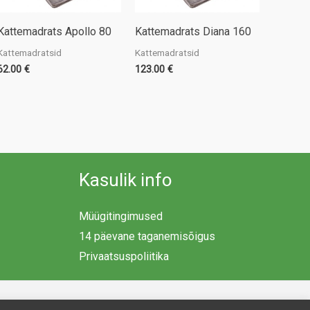
Kattemadrats Apollo 80
Kattemadrats Diana 160
Kattemadratsid
Kattemadratsid
62.00
€
123.00
€
Kasulik info
Müügitingimused
14 päevane taganemisõigus
Privaatsuspoliitika