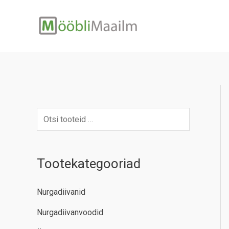
Skip
to
content
Tootekategooriad
Nurgadiivanid
Nurgadiivanvoodid