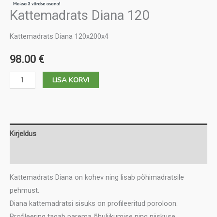
Kattemadrats Diana 120
Kattemadrats Diana 120x200x4
98.00
€
Kattemadrats
LISA KORVI
Diana
120
kogus
Kirjeldus
Lisainfo
Kattemadrats Diana on kohev ning lisab põhimadratsile
pehmust.
Diana kattemadratsi sisuks on profileeritud poroloon.
Profileering tagab parema õhuliikumise ning niiskuse