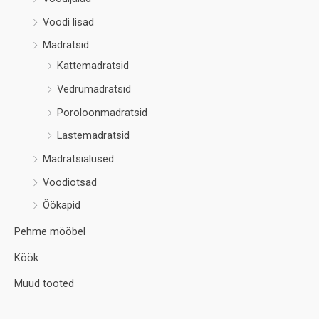
Voodi lisad
Madratsid
Kattemadratsid
Vedrumadratsid
Poroloonmadratsid
Lastemadratsid
Madratsialused
Voodiotsad
Öökapid
Pehme mööbel
Köök
Muud tooted