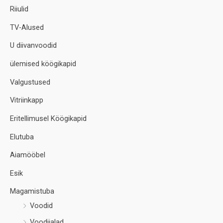
Riiulid
TV-Alused
U diivanvoodid
ülemised köögikapid
Valgustused
Vitriinkapp
Eritellimusel Köögikapid
Elutuba
Aiamööbel
Esik
Magamistuba
Voodid
Voodijalad