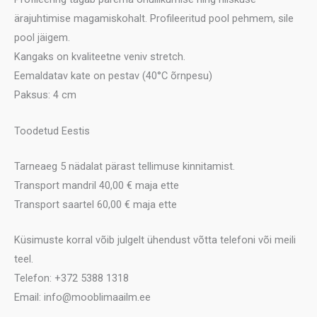
ärajuhtimise magamiskohalt. Profileeritud pool pehmem, sile
pool jäigem.
Kangaks on kvaliteetne veniv stretch.
Eemaldatav kate on pestav (40°C õrnpesu)
Paksus: 4 cm
Toodetud Eestis
Tarneaeg 5 nädalat pärast tellimuse kinnitamist.
Transport mandril 40,00 € maja ette
Transport saartel 60,00 € maja ette
Küsimuste korral võib julgelt ühendust võtta telefoni või meili
teel.
Telefon: +372 5388 1318
Email: info@mooblimaailm.ee