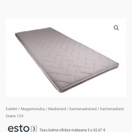
Esileht
/
Magamistuba
/
Madratsid
/
Kattemadratsid
/ Kattemadrats
Diana 120
Tasu kolme võrdse maksena 3 x
32.67
€