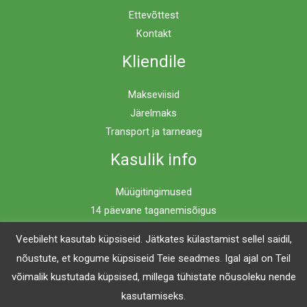
Ettevõttest
Kontakt
Kliendile
Makseviisid
Järelmaks
Transport ja tarneaeg
Kasulik info
Müügitingimused
14 päevane taganemisõigus
Privaatsuspoliitika
Veebileht kasutab küpsiseid. Jätkates külastamist sellel saidil,
nõustute, et kogume küpsiseid Teie seadmes. Igal ajal on Teil
võimalik kustutada küpsised, millega tühistate nõusoleku nende
Copyright © 2026 Mööblimaailm | Powered by Mööblimaailm
kasutamiseks.