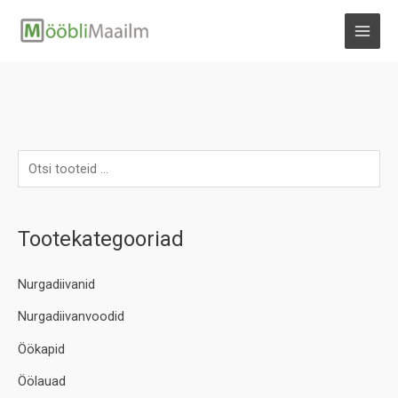
Skip
to
MAI
content
MEN
Tootekategooriad
Nurgadiivanid
Nurgadiivanvoodid
Öökapid
Öölauad