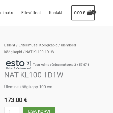
relmaks
Ettevõttest
Kontakt
0.00
€
Esileht
/
Eritellimusel Köögikapid
/
ülemised
köögikapid
/ NAT KL100 1D1W
Tasu kolme võrdse maksena 3 x
57.67
€
NAT KL100 1D1W
Ülemine köögikapp 100 cm
173.00
€
NAT
LISA KORVI