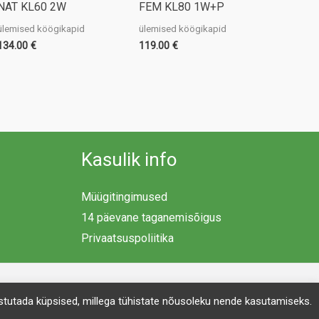
NAT KL60 2W
FEM KL80 1W+P
ülemised köögikapid
ülemised köögikapid
134.00
€
119.00
€
Kasulik info
Müügitingimused
14 päevane taganemisõigus
Privaatsuspoliitika
 kustutada küpsised, millega tühistate nõusoleku nende kasutamiseks.