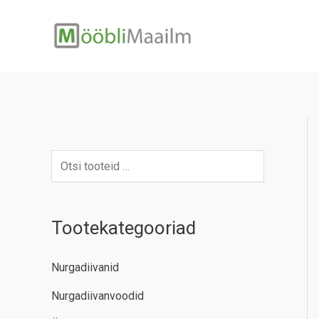
Skip
to
content
Tootekategooriad
Nurgadiivanid
Nurgadiivanvoodid