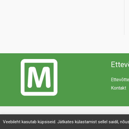
Ettev
Ettevõtt
Kontakt
Veebileht kasutab küpsiseid. Jätkates külastamist sellel saidil, nõ