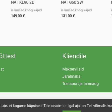
NAT KL90 2D
NAT G60 2W
ülemised köögikapid
ülemised köögikapid
149.00
€
131.00
€
õttest
Kliendile
est
Makseviisid
Järelmaks
Transport ja tarneaeg
Copyright © 2026 Mööblimaailm | Powered by Mööblimaailm
ustute, et kogume küpsiseid Teie seadmes. Igal ajal on Teil võimalik