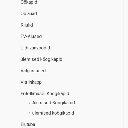
Öökapid
Öölauad
Riiulid
TV-Alused
U diivanvoodid
ülemised köögikapid
Valgustused
Vitriinkapp
Eritellimusel Köögikapid
Alumised Köögikapid
ülemised köögikapid
Elutuba