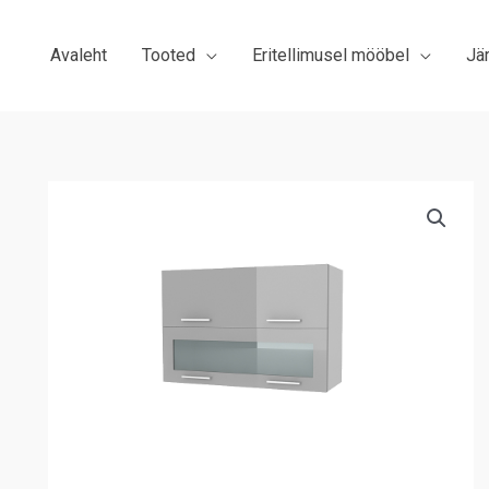
Avaleht
Tooted
Eritellimusel mööbel
Jä