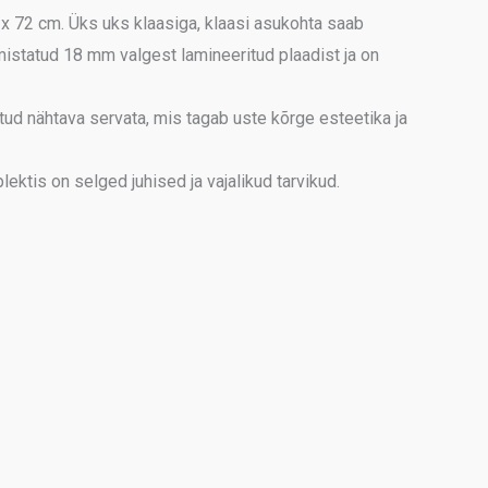
72 cm. Üks uks klaasiga, klaasi asukohta saab
mistatud 18 mm valgest lamineeritud plaadist ja on
ud nähtava servata, mis tagab uste kõrge esteetika ja
ktis on selged juhised ja vajalikud tarvikud.