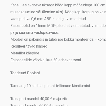
Kahe üles avaneva uksega köögikapp mõõtudega 100 cm x 
muuta (alumine või ülemine uks). Köögikapi korpus on val
vastupidava 0,6 mm ABS-kandiga viimistletud.
Esipaneelid on 16mm MDF-plaadist valmistatud, viimistlet
palju suurema vastupidavuse.
Mööbel on pakendis ja tuleb ise kokku monteerida – komple
Reguleeritavad hinged
Metallist käepide
Esipaneelide värvivalikus 20 erinevat tooni
Toodetud Poolas!
Tarneaeg 10 nädalat pärast tellimuse kinnitamist.
Transport mandril 40,00 € maja ette
Transport saartel 60,00 € maja ette