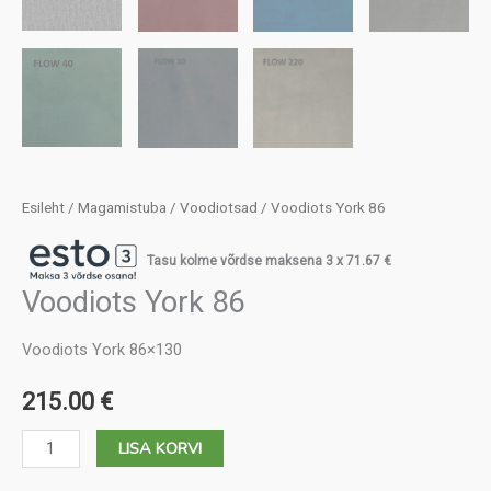
Esileht
/
Magamistuba
/
Voodiotsad
/ Voodiots York 86
Tasu kolme võrdse maksena 3 x
71.67
€
Voodiots York 86
Voodiots York 86×130
215.00
€
Voodiots
LISA KORVI
York