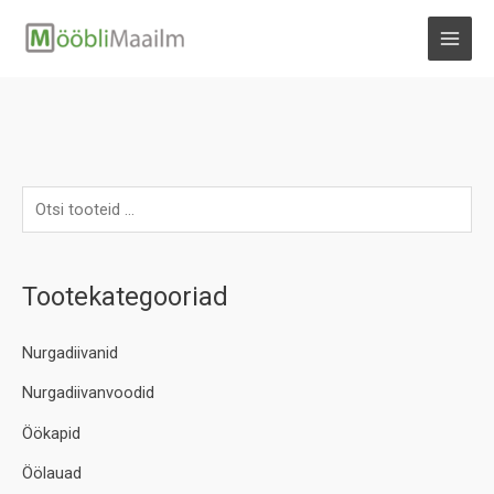
Skip
to
MAI
content
MEN
Tootekategooriad
Nurgadiivanid
Nurgadiivanvoodid
Öökapid
Öölauad