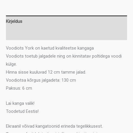
86
kogus
Kirjeldus
Lisainfo
Voodiots York on kaetud kvaliteetse kangaga
Voodiots toetub jalgadele ning on kinnitatav poltidega voodi
külge.
Hinna sisse kuuluvad 12 cm tamme jalad.
Voodiotsa kõrgus jalgadeta: 130 cm
Paksus: 6 cm
Lai kanga valik!
Toodetud Eestis!
Ekraanil võivad kangatoonid erineda tegelikkusest.