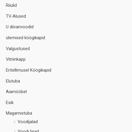
Riiulid
TV-Alused
U diivanvoodid
ülemised köögikapid
Valgustused
Vitriinkapp
Eritellimusel Köögikapid
Elutuba
Aiamööbel
Esik
Magamistuba
Voodijalad
Voodi lisad