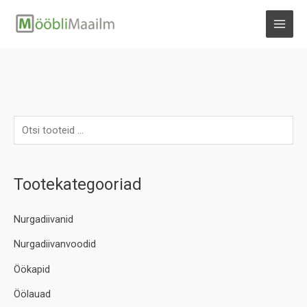
Skip
to
MAI
content
MEN
Tootekategooriad
Nurgadiivanid
Nurgadiivanvoodid
Öökapid
Öölauad