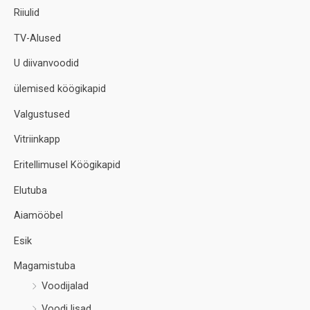
Riiulid
TV-Alused
U diivanvoodid
ülemised köögikapid
Valgustused
Vitriinkapp
Eritellimusel Köögikapid
Elutuba
Aiamööbel
Esik
Magamistuba
Voodijalad
Voodi lisad