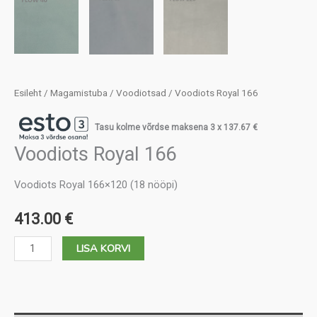
Esileht
/
Magamistuba
/
Voodiotsad
/ Voodiots Royal 166
Tasu kolme võrdse maksena 3 x
137.67
€
Voodiots Royal 166
Voodiots Royal 166×120 (18 nööpi)
413.00
€
Voodiots
LISA KORVI
Royal
166
kogus