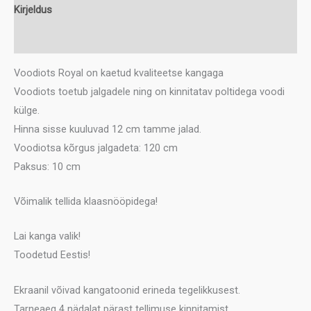
Kirjeldus
Lisainfo
Voodiots Royal on kaetud kvaliteetse kangaga
Voodiots toetub jalgadele ning on kinnitatav poltidega voodi
külge.
Hinna sisse kuuluvad 12 cm tamme jalad.
Voodiotsa kõrgus jalgadeta: 120 cm
Paksus: 10 cm
Võimalik tellida klaasnööpidega!
Lai kanga valik!
Toodetud Eestis!
Ekraanil võivad kangatoonid erineda tegelikkusest.
Tarneaeg 4 nädalat pärast tellimuse kinnitamist.