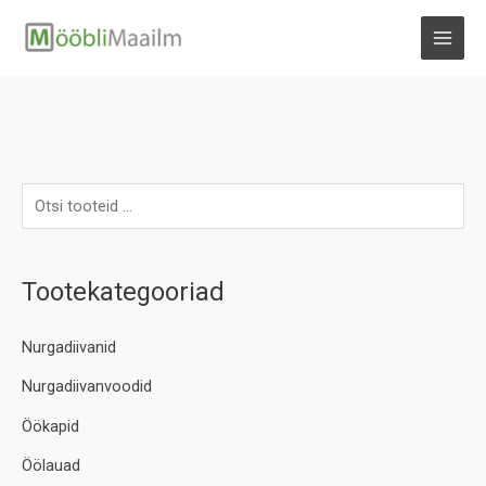
Skip
to
MAI
content
MEN
Tootekategooriad
Nurgadiivanid
Nurgadiivanvoodid
Öökapid
Öölauad