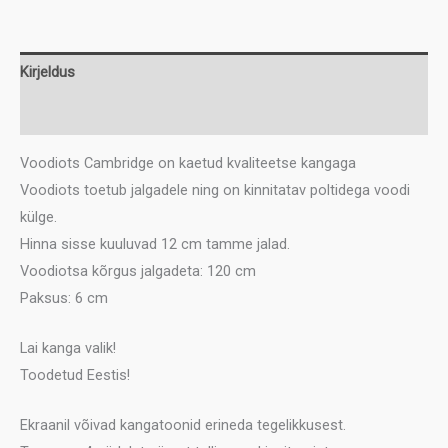
146
kogus
Kirjeldus
Lisainfo
Voodiots Cambridge on kaetud kvaliteetse kangaga
Voodiots toetub jalgadele ning on kinnitatav poltidega voodi
külge.
Hinna sisse kuuluvad 12 cm tamme jalad.
Voodiotsa kõrgus jalgadeta: 120 cm
Paksus: 6 cm
Lai kanga valik!
Toodetud Eestis!
Ekraanil võivad kangatoonid erineda tegelikkusest.