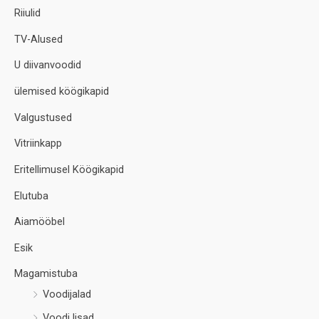
Riiulid
TV-Alused
U diivanvoodid
ülemised köögikapid
Valgustused
Vitriinkapp
Eritellimusel Köögikapid
Elutuba
Aiamööbel
Esik
Magamistuba
Voodijalad
Voodi lisad