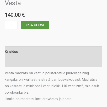
Vesta
140.00
€
Vesta
LISA KORVI
kogus
Kirjeldus
Lisainfo
Vesta madrats on kaetud polsterdatud puuvillaga ning
kangaks on kvaliteetne stretš bambusviskoosist. Madratsis
on kasutatud minibonell vedrublokki 110 vedru/m2, mis asub
poroloonkarbis.
Lisaks on madratsi kott äravõetav ja pesta .