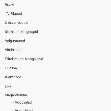
Riiulid
TV-Alused
U diivanvoodid
ülemised köögikapid
Valgustused
Vitriinkapp
Eritellimusel Köögikapid
Elutuba
Aiamööbel
Esik
Magamistuba
Voodijalad
Voodi lisad