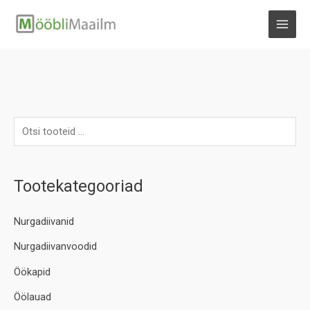
Skip
to
MAI
content
MEN
Tootekategooriad
Nurgadiivanid
Nurgadiivanvoodid
Öökapid
Öölauad