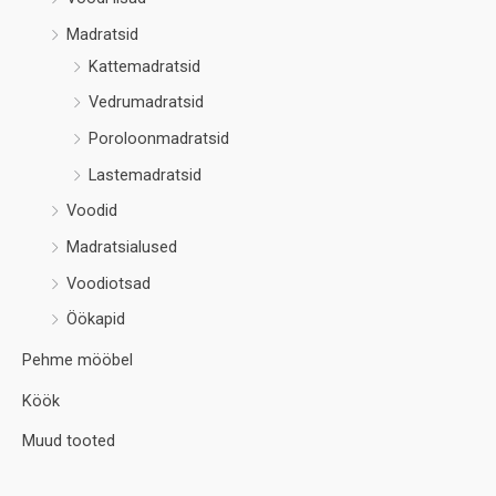
Madratsid
Kattemadratsid
Vedrumadratsid
Poroloonmadratsid
Lastemadratsid
Voodid
Madratsialused
Voodiotsad
Öökapid
Pehme mööbel
Köök
Muud tooted