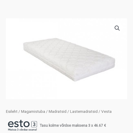
Esileht
/
Magamistuba
/
Madratsid
/
Lastemadratsid
/ Vesta
Tasu kolme võrdse maksena 3 x
46.67
€