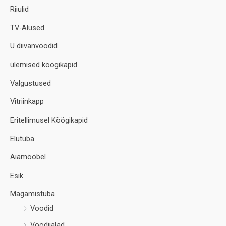
Riiulid
TV-Alused
U diivanvoodid
ülemised köögikapid
Valgustused
Vitriinkapp
Eritellimusel Köögikapid
Elutuba
Aiamööbel
Esik
Magamistuba
Voodid
Voodijalad