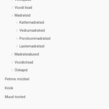
Voodi lisad
Madratsid
Kattemadratsid
Vedrumadratsid
Poroloonmadratsid
Lastemadratsid
Madratsialused
Voodiotsad
Öökapid
Pehme mööbel
Köök
Muud tooted