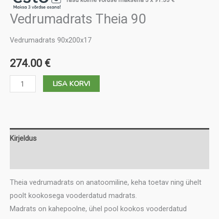
Tasu kolme võrdse maksena 3 x
91.33
€
Vedrumadrats Theia 90
Vedrumadrats 90x200x17
274.00
€
Vedrumadrats
LISA KORVI
Theia
90
kogus
Kirjeldus
Lisainfo
Theia vedrumadrats on anatoomiline, keha toetav ning ühelt
poolt kookosega vooderdatud madrats.
Madrats on kahepoolne, ühel pool kookos vooderdatud