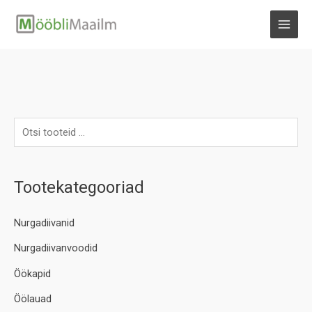
Skip
to
MAI
content
MEN
Tootekategooriad
Nurgadiivanid
Nurgadiivanvoodid
Öökapid
Öölauad