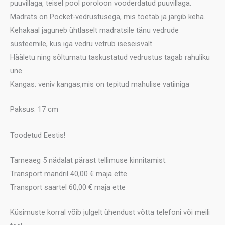
puuvillaga, teisel pool poroloon vooderdatud puuvillaga.
Madrats on Pocket-vedrustusega, mis toetab ja järgib keha.
Kehakaal jaguneb ühtlaselt madratsile tänu vedrude
süsteemile, kus iga vedru vetrub iseseisvalt.
Hääletu ning sõltumatu taskustatud vedrustus tagab rahuliku
une
Kangas: veniv kangas,mis on tepitud mahulise vatiiniga
Paksus: 17 cm
Toodetud Eestis!
Tarneaeg 5 nädalat pärast tellimuse kinnitamist.
Transport mandril 40,00 € maja ette
Transport saartel 60,00 € maja ette
Küsimuste korral võib julgelt ühendust võtta telefoni või meili