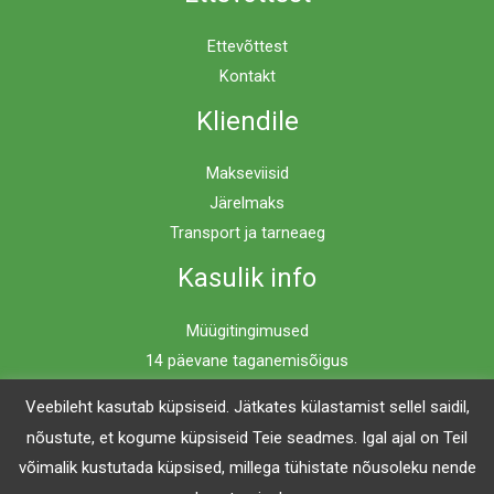
Ettevõttest
Kontakt
Kliendile
Makseviisid
Järelmaks
Transport ja tarneaeg
Kasulik info
Müügitingimused
14 päevane taganemisõigus
Privaatsuspoliitika
Veebileht kasutab küpsiseid. Jätkates külastamist sellel saidil,
nõustute, et kogume küpsiseid Teie seadmes. Igal ajal on Teil
võimalik kustutada küpsised, millega tühistate nõusoleku nende
Copyright © 2026 Mööblimaailm | Powered by Mööblimaailm