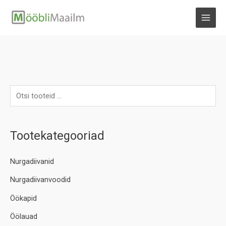
Skip
to
MAI
content
MEN
Tootekategooriad
Nurgadiivanid
Nurgadiivanvoodid
Öökapid
Öölauad