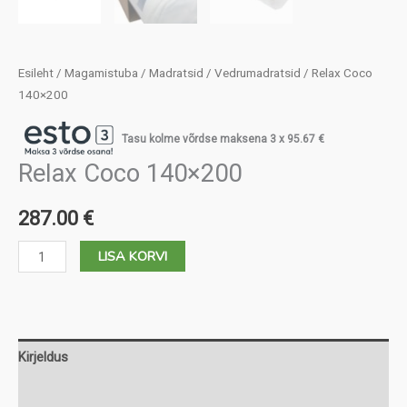
Esileht
/
Magamistuba
/
Madratsid
/
Vedrumadratsid
/ Relax Coco
140×200
Tasu kolme võrdse maksena 3 x
95.67
€
Relax Coco 140×200
287.00
€
Relax
LISA KORVI
Coco
140x200
kogus
Kirjeldus
Lisainfo