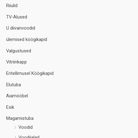
Riiulid
TV-Alused
U diivanvoodid
ülemised köögikapid
Valgustused
Vitriinkapp
Eritellimusel Köögikapid
Elutuba
Aiamööbel
Esik
Magamistuba
Voodid
Voodijalad