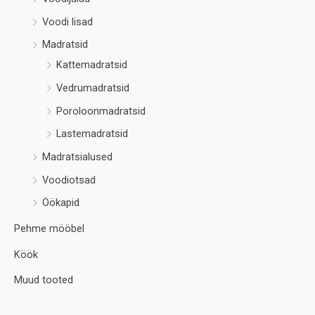
Voodi lisad
Madratsid
Kattemadratsid
Vedrumadratsid
Poroloonmadratsid
Lastemadratsid
Madratsialused
Voodiotsad
Öökapid
Pehme mööbel
Köök
Muud tooted