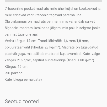
7-tsooniline pocket madrats mille ühel küljel on kookoskiud ja
mille erinevad vedru tsoonid tagavad parema une.
Õla piirkonnas on madrats pehmem, mis vähendab survet
õlgadele, madratsi keskosas jäigem, mis pakub selgroo jaoks
parimat tuge une ajal.
Vedru kõrgus 14 cm. Traadi läbimõõt 1,6 mm/1,8 mm,
polüuretaanvaht (tihedus 28 kg/m³). Madrats on tugevdatud
plastvõrguga, mis säilitab madratsi kuju avamisel. Kate: valge
kangas 216 g/m², tepitud süntetooniga (tihedus 80 g/m²).
Kõrgus: 19 cm.
Rull pakend
Kate lukuga eemaldatav
Seotud tooted