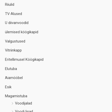
Riiulid
TV-Alused
U diivanvoodid
ülemised köögikapid
Valgustused
Vitriinkapp
Eritellimusel Köögikapid
Elutuba
Aiamööbel
Esik
Magamistuba
Voodijalad
Voodi lisad