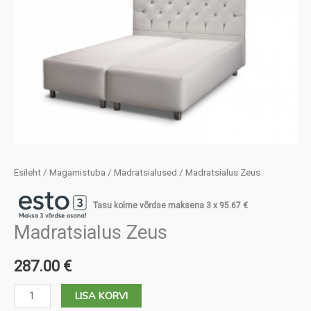
Esileht
/
Magamistuba
/
Madratsialused
/ Madratsialus Zeus
Tasu kolme võrdse maksena 3 x
95.67
€
Madratsialus Zeus
287.00
€
Madratsialus
LISA KORVI
Zeus