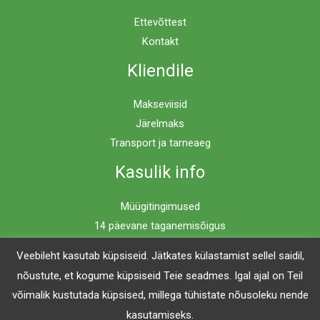
Ettevõttest
Kontakt
Kliendile
Makseviisid
Järelmaks
Transport ja tarneaeg
Kasulik info
Müügitingimused
14 päevane taganemisõigus
Privaatsuspoliitika
Veebileht kasutab küpsiseid. Jätkates külastamist sellel saidil,
nõustute, et kogume küpsiseid Teie seadmes. Igal ajal on Teil
võimalik kustutada küpsised, millega tühistate nõusoleku nende
Copyright © 2026 Mööblimaailm | Powered by Mööblimaailm
kasutamiseks.