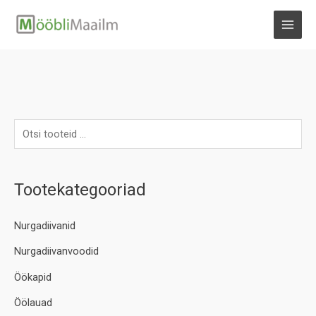
Skip
to
MAI
content
MEN
Tootekategooriad
Nurgadiivanid
Nurgadiivanvoodid
Öökapid
Öölauad