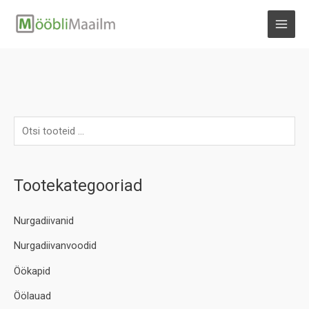
Skip
to
MAI
content
MEN
Tootekategooriad
Nurgadiivanid
Nurgadiivanvoodid
Öökapid
Öölauad