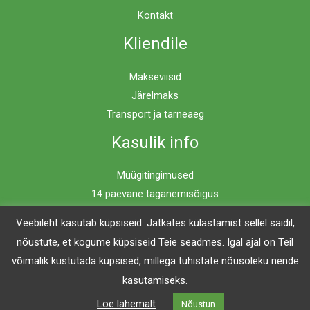
Kontakt
Kliendile
Makseviisid
Järelmaks
Transport ja tarneaeg
Kasulik info
Müügitingimused
14 päevane taganemisõigus
Privaatsuspoliitika
Veebileht kasutab küpsiseid. Jätkates külastamist sellel saidil,
nõustute, et kogume küpsiseid Teie seadmes. Igal ajal on Teil
võimalik kustutada küpsised, millega tühistate nõusoleku nende
Copyright © 2026 Mööblimaailm | Powered by Mööblimaailm
kasutamiseks.
Loe lähemalt
Nõustun