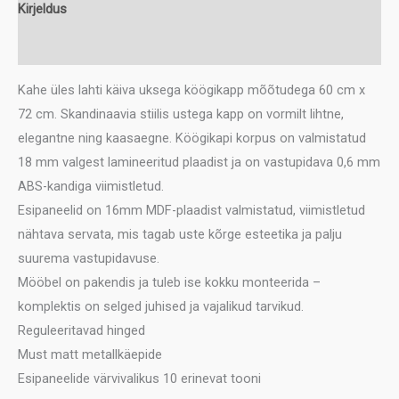
kogus
Kirjeldus
Lisainfo
Kahe üles lahti käiva uksega köögikapp mõõtudega 60 cm x
72 cm. Skandinaavia stiilis ustega kapp on vormilt lihtne,
elegantne ning kaasaegne. Köögikapi korpus on valmistatud
18 mm valgest lamineeritud plaadist ja on vastupidava 0,6 mm
ABS-kandiga viimistletud.
Esipaneelid on 16mm MDF-plaadist valmistatud, viimistletud
nähtava servata, mis tagab uste kõrge esteetika ja palju
suurema vastupidavuse.
Mööbel on pakendis ja tuleb ise kokku monteerida –
komplektis on selged juhised ja vajalikud tarvikud.
Reguleeritavad hinged
Must matt metallkäepide
Esipaneelide värvivalikus 10 erinevat tooni