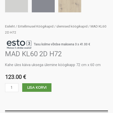
Esileht
/
Eritellimusel Köögikapid
/
ülemised köögikapid
/ MAD KL60
2D H72
Tasu kolme võrdse maksena 3 x
41.00
€
MAD KL60 2D H72
Kahe üles käiva uksega ülemine köögikapp 72 cm x 60 cm
123.00
€
MAD
LISA KORVI
KL60
2D
H72