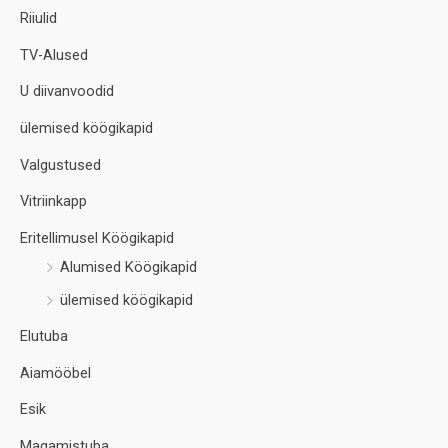
Riiulid
TV-Alused
U diivanvoodid
ülemised köögikapid
Valgustused
Vitriinkapp
Eritellimusel Köögikapid
Alumised Köögikapid
ülemised köögikapid
Elutuba
Aiamööbel
Esik
Magamistuba