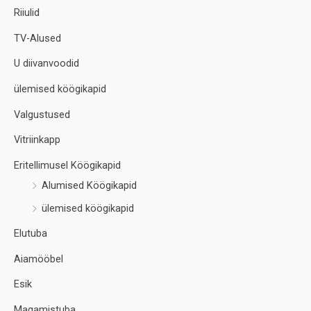
Riiulid
TV-Alused
U diivanvoodid
ülemised köögikapid
Valgustused
Vitriinkapp
Eritellimusel Köögikapid
Alumised Köögikapid
ülemised köögikapid
Elutuba
Aiamööbel
Esik
Magamistuba