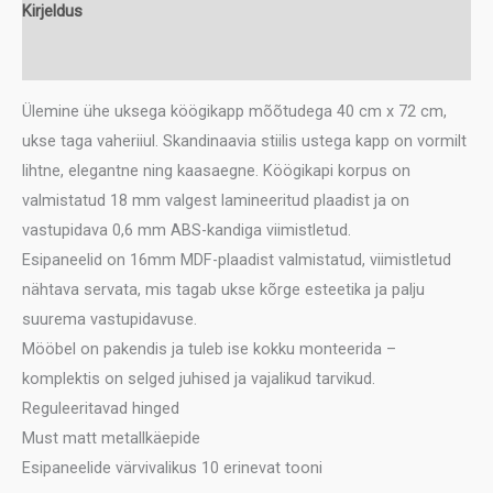
kogus
Kirjeldus
Lisainfo
Ülemine ühe uksega köögikapp mõõtudega 40 cm x 72 cm,
ukse taga vaheriiul. Skandinaavia stiilis ustega kapp on vormilt
lihtne, elegantne ning kaasaegne. Köögikapi korpus on
valmistatud 18 mm valgest lamineeritud plaadist ja on
vastupidava 0,6 mm ABS-kandiga viimistletud.
Esipaneelid on 16mm MDF-plaadist valmistatud, viimistletud
nähtava servata, mis tagab ukse kõrge esteetika ja palju
suurema vastupidavuse.
Mööbel on pakendis ja tuleb ise kokku monteerida –
komplektis on selged juhised ja vajalikud tarvikud.
Reguleeritavad hinged
Must matt metallkäepide
Esipaneelide värvivalikus 10 erinevat tooni