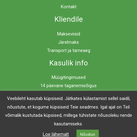
Kontakt
Kliendile
Makseviisid
Järelmaks
Transport ja tarneaeg
Kasulik info
Müügitingimused
14 päevane taganemisõigus
Privaatsuspoliitika
Veebileht kasutab küpsiseid. Jätkates külastamist sellel saidil,
nõustute, et kogume küpsiseid Teie seadmes. Igal ajal on Teil
võimalik kustutada küpsised, millega tühistate nõusoleku nende
Copyright © 2026 Mööblimaailm | Powered by Mööblimaailm
kasutamiseks.
Loe lähemalt
Nõustun