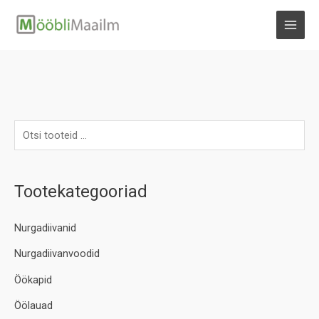
Skip
to
MAI
content
MEN
Tootekategooriad
Nurgadiivanid
Nurgadiivanvoodid
Öökapid
Öölauad