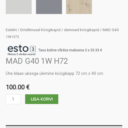
Esileht
/
Eritellimusel Köögikapid
/
ülemised köögikapid
/ MAD G40
1W H72
Tasu kolme võrdse maksena 3 x
33.33
€
MAD G40 1W H72
Ühe klaas uksega ülemine köögikapp 72 cm x 40 cm
100.00
€
MAD
LISA KORVI
G40
1W
H72