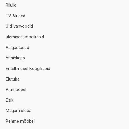
Riiulid
TV-Alused
U diivanvoodid
ülemised köögikapid
Valgustused
Vitriinkapp
Eritellimusel Köögikapid
Elutuba
Aiamööbel
Esik
Magamistuba
Pehme mööbel