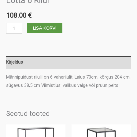
Lotta 6 Riiul
108.00
€
Lotta
LISA KORVI
6
Riiul
kogus
Kirjeldus
Männipuidust riiulil on 6 vaheriiulit. Laius 70cm, kõrgus 204 cm,
sügavus 38,5 cm Viimistlus: valikus valge või pruun peits
Seotud tooted