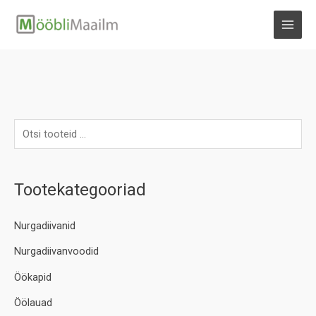
Skip
to
MAI
content
MEN
Tootekategooriad
Nurgadiivanid
Nurgadiivanvoodid
Öökapid
Öölauad