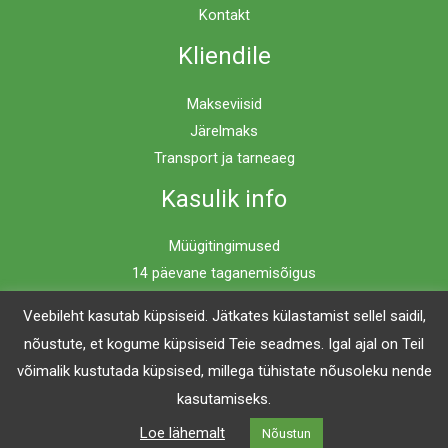
Kontakt
Kliendile
Makseviisid
Järelmaks
Transport ja tarneaeg
Kasulik info
Müügitingimused
14 päevane taganemisõigus
Privaatsuspoliitika
Veebileht kasutab küpsiseid. Jätkates külastamist sellel saidil,
nõustute, et kogume küpsiseid Teie seadmes. Igal ajal on Teil
võimalik kustutada küpsised, millega tühistate nõusoleku nende
Copyright © 2026 Mööblimaailm | Powered by Mööblimaailm
kasutamiseks.
Loe lähemalt
Nõustun