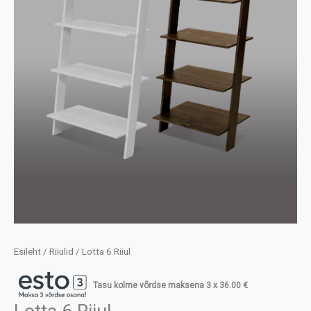
Esileht
/
Riiulid
/ Lotta 6 Riiul
Tasu kolme võrdse maksena 3 x
36.00
€