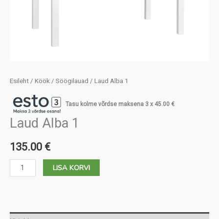
Esileht
/
Köök
/
Söögilauad
/ Laud Alba 1
Tasu kolme võrdse maksena 3 x
45.00
€
Laud Alba 1
135.00
€
Laud
LISA KORVI
Alba
1
kogus