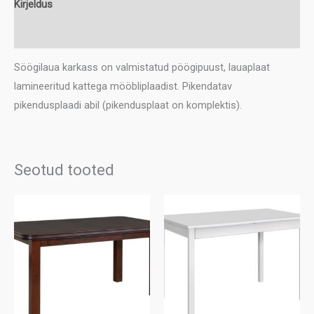
Kirjeldus
Lisainfo
Söögilaua karkass on valmistatud pöögipuust, lauaplaat
lamineeritud kattega mööbliplaadist. Pikendatav
pikendusplaadi abil (pikendusplaat on komplektis).
Seotud tooted