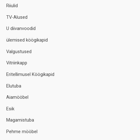
Riiulid
TV-Alused
U diivanvoodid
ülemised köögikapid
Valgustused
Vitriinkapp
Eritellimusel Köögikapid
Elutuba
Aiamööbel
Esik
Magamistuba
Pehme mööbel