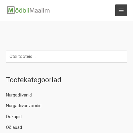
Skip
to
MAI
content
MEN
Tootekategooriad
Nurgadiivanid
Nurgadiivanvoodid
Öökapid
Öölauad