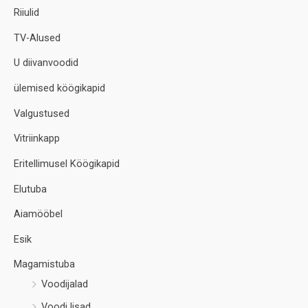
Riiulid
TV-Alused
U diivanvoodid
ülemised köögikapid
Valgustused
Vitriinkapp
Eritellimusel Köögikapid
Elutuba
Aiamööbel
Esik
Magamistuba
Voodijalad
Voodi lisad