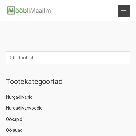
Skip
to
MAI
content
MEN
Tootekategooriad
Nurgadiivanid
Nurgadiivanvoodid
Öökapid
Öölauad