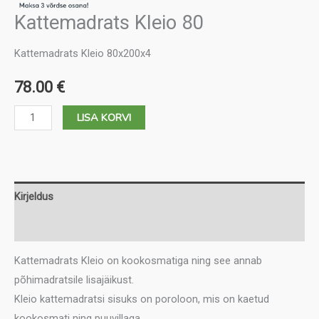
Kattemadrats Kleio 80
Kattemadrats Kleio 80x200x4
78.00
€
Kattemadrats
LISA KORVI
Kleio
80
kogus
Kirjeldus
Lisainfo
Kattemadrats Kleio on kookosmatiga ning see annab
põhimadratsile lisajäikust.
Kleio kattemadratsi sisuks on poroloon, mis on kaetud
kookosmati ning puuvillaga