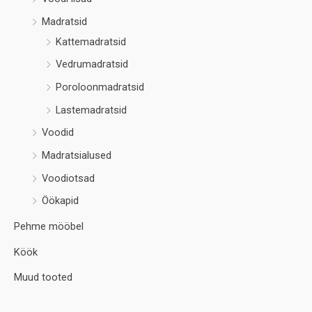
Madratsid
Kattemadratsid
Vedrumadratsid
Poroloonmadratsid
Lastemadratsid
Voodid
Madratsialused
Voodiotsad
Öökapid
Pehme mööbel
Köök
Muud tooted