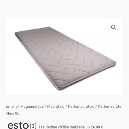
Esileht
/
Magamistuba
/
Madratsid
/
Kattemadratsid
/ Kattemadrats
Kleio 80
Tasu kolme võrdse maksena 3 x
26.00
€