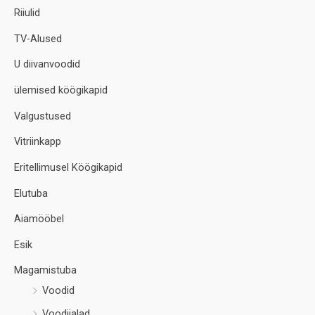
Riiulid
TV-Alused
U diivanvoodid
ülemised köögikapid
Valgustused
Vitriinkapp
Eritellimusel Köögikapid
Elutuba
Aiamööbel
Esik
Magamistuba
Voodid
Voodijalad