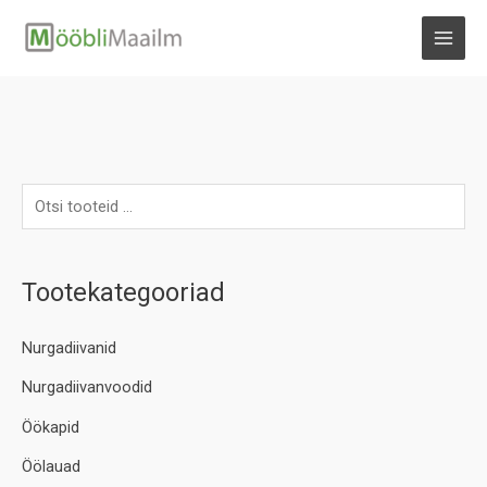
Skip
to
MAI
content
MEN
Tootekategooriad
Nurgadiivanid
Nurgadiivanvoodid
Öökapid
Öölauad