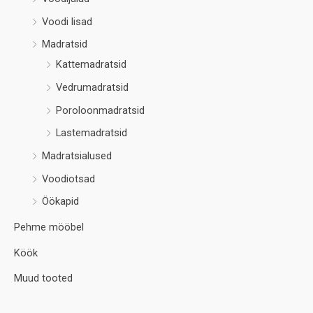
Voodi lisad
Madratsid
Kattemadratsid
Vedrumadratsid
Poroloonmadratsid
Lastemadratsid
Madratsialused
Voodiotsad
Öökapid
Pehme mööbel
Köök
Muud tooted