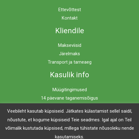
Ettevõttest
Kontakt
Kliendile
Makseviisid
Järelmaks
Transport ja tarneaeg
Kasulik info
Müügitingimused
14 päevane taganemisõigus
Privaatsuspoliitika
Veebileht kasutab küpsiseid. Jätkates külastamist sellel saidil,
nõustute, et kogume küpsiseid Teie seadmes. Igal ajal on Teil
võimalik kustutada küpsised, millega tühistate nõusoleku nende
Copyright © 2026 Mööblimaailm | Powered by Mööblimaailm
kasutamiseks.