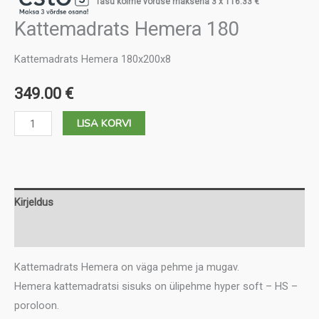
Tasu kolme võrdse maksena 3 x
116.33
€
Kattemadrats Hemera 180
Kattemadrats Hemera 180x200x8
349.00
€
Kattemadrats
LISA KORVI
Hemera
180
kogus
Kirjeldus
Lisainfo
Kattemadrats Hemera on väga pehme ja mugav.
Hemera kattemadratsi sisuks on ülipehme hyper soft – HS –
poroloon.