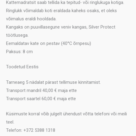
Kattemadratsit saab tellida ka tepitud- või ringlukuga kotiga.
Ringlukk võimaldab koti eraldada kaheks osaks, et oleks
võimalus eraldi hooldada.
Kangaks on puuvillasegune veniv kangas, Silver Protect
töötlusega.
Eemaldatav kate on pestav (40°C õrnpesu)
Paksus: 8 cm
Toodetud Eestis
Tarneaeg 5 nädalat pärast tellimuse kinnitamist.
Transport mandril 40,00 € maja ette
Transport saartel 60,00 € maja ette
Küsimuste korral võib julgelt ühendust võtta telefoni või meili
teel.
Telefon: +372 5388 1318