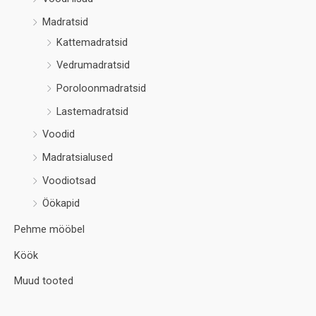
Madratsid
Kattemadratsid
Vedrumadratsid
Poroloonmadratsid
Lastemadratsid
Voodid
Madratsialused
Voodiotsad
Öökapid
Pehme mööbel
Köök
Muud tooted