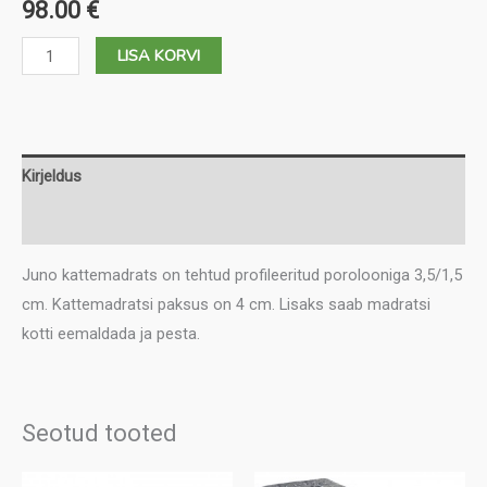
98.00
€
Juno
LISA KORVI
kattemadrats
kogus
Kirjeldus
Lisainfo
Juno kattemadrats on tehtud profileeritud porolooniga 3,5/1,5
cm. Kattemadratsi paksus on 4 cm. Lisaks saab madratsi
kotti eemaldada ja pesta.
Seotud tooted