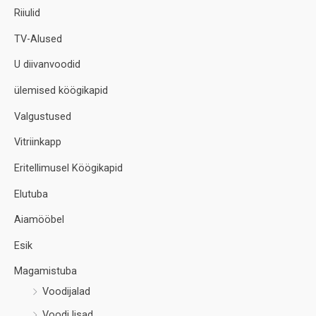
Riiulid
TV-Alused
U diivanvoodid
ülemised köögikapid
Valgustused
Vitriinkapp
Eritellimusel Köögikapid
Elutuba
Aiamööbel
Esik
Magamistuba
Voodijalad
Voodi lisad