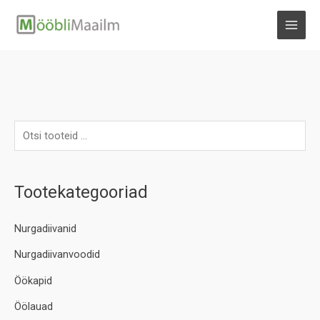
Skip
to
MAI
content
MEN
Tootekategooriad
Nurgadiivanid
Nurgadiivanvoodid
Öökapid
Öölauad