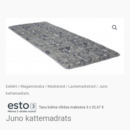
Esileht
/
Magamistuba
/
Madratsid
/
Lastemadratsid
/ Juno
kattemadrats
Tasu kolme võrdse maksena 3 x
32.67
€
Juno kattemadrats