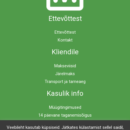
Ettevõttest
Ettevõttest
Kontakt
Kliendile
Makseviisid
Järelmaks
Transport ja tarneaeg
Kasulik info
Müügitingimused
14 päevane taganemisõigus
Privaatsuspoliitika
Veebileht kasutab küpsiseid. Jätkates külastamist sellel saidil,