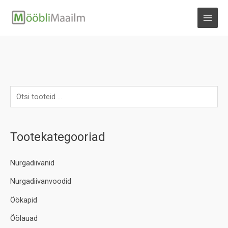
Skip
to
MAI
content
MEN
Tootekategooriad
Nurgadiivanid
Nurgadiivanvoodid
Öökapid
Öölauad