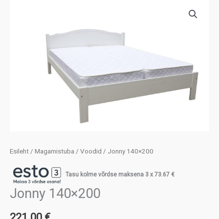
Esileht
/
Magamistuba
/
Voodid
/ Jonny 140×200
Tasu kolme võrdse maksena 3 x
73.67
€
Jonny 140×200
221.00
€