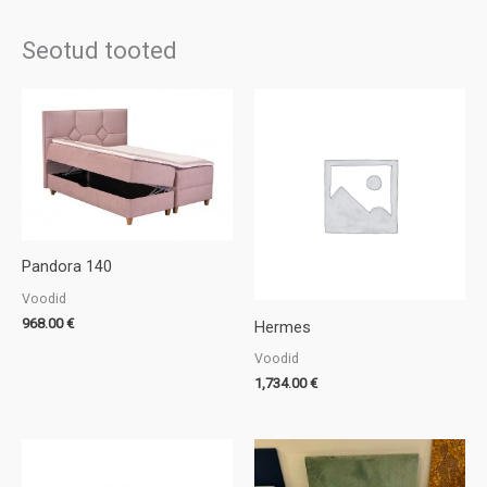
Seotud tooted
Pandora 140
Voodid
968.00
€
Hermes
Voodid
1,734.00
€