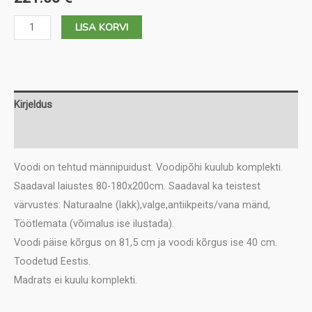
Jonny
LISA KORVI
140x200
kogus
Kirjeldus
Lisainfo
Voodi on tehtud männipuidust. Voodipõhi kuulub komplekti.
Saadaval laiustes 80-180x200cm. Saadaval ka teistest
värvustes: Naturaalne (lakk),valge,antiikpeits/vana mänd,
Töötlemata (võimalus ise ilustada).
Voodi päise kõrgus on 81,5 cm ja voodi kõrgus ise 40 cm.
Toodetud Eestis.
Madrats ei kuulu komplekti.