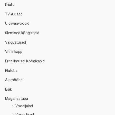
Riiulid
TV-Alused
U diivanvoodid
ülemised köögikapid
Valgustused
Vitriinkapp
Eritellimusel Köögikapid
Elutuba
Aiamööbel
Esik
Magamistuba
Voodijalad
Voodi lisad