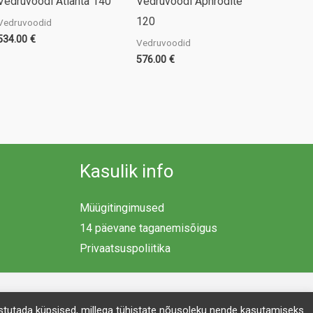
Vedruvoodi Aphrodite
Vedruvoodi Atlanta 140
120
Vedruvoodid
534.00
€
Vedruvoodid
576.00
€
Kasulik info
Müügitingimused
14 päevane taganemisõigus
Privaatsuspoliitika
 kustutada küpsised, millega tühistate nõusoleku nende kasutamiseks.