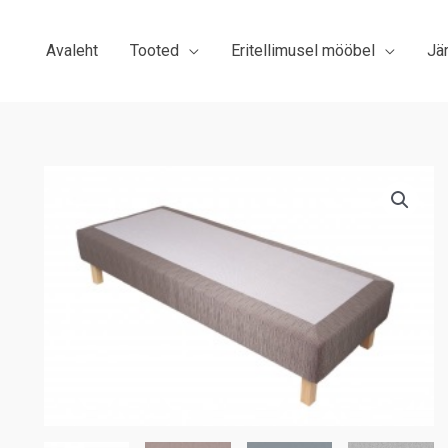
Avaleht
Tooted
Eritellimusel mööbel
Jä