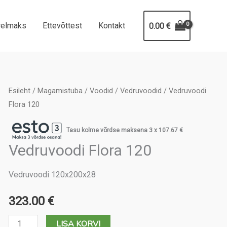
relmaks
Ettevõttest
Kontakt
0.00
€
Esileht
/
Magamistuba
/
Voodid
/
Vedruvoodid
/ Vedruvoodi
Flora 120
Tasu kolme võrdse maksena 3 x
107.67
€
Vedruvoodi Flora 120
Vedruvoodi 120x200x28
323.00
€
Vedruvoodi
LISA KORVI