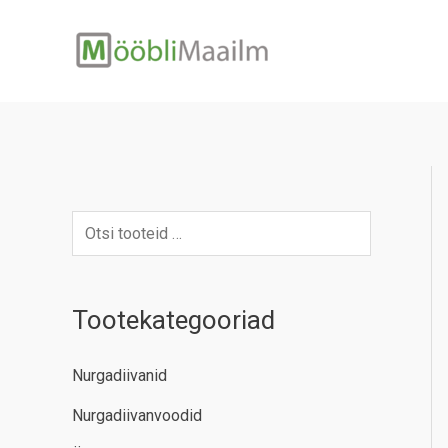
Skip
to
content
Tootekategooriad
Nurgadiivanid
Nurgadiivanvoodid