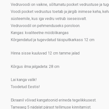
Vedruvoodi on vaikne, sõltumatu pocket vedrustuse ja tu
Voodi pocket vedrustus toetab ja järgib inimese keha, keh
süsteemile, kus iga vedru vetrub iseseisvalt.
Vedruvoodil on pehmenduseks poroloon.
Kangas: kvaliteetne mööblikangas
Kõrgendatud ja tugevdatud täispuitkarkass 12 cm
Hinna sisse kuuluvad 12 cm tamme jalad
Kõrgus ilma jalgadeta: 28 cm
Lai kanga valik!
Toodetud Eestis!
Ekraanil võivad kangatoonid erineda tegelikkusest.
Tarneaeg 5 nädalat pärast tellimuse kinnitamist.