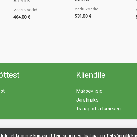
Artemis
Vedruvoodid
Vedruvoodid
531.00
€
464.00
€
õttest
Kliendile
est
Makseviisid
Järelmaks
Transport ja tarneaeg
Copyright © 2026 Mööblimaailm | Powered by Mööblimaailm
ustute, et kogume küpsiseid Teie seadmes. Igal ajal on Teil võimalik