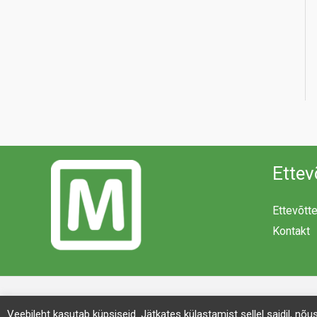
Ettev
Ettevõtt
Kontakt
Veebileht kasutab küpsiseid. Jätkates külastamist sellel saidil, nõ