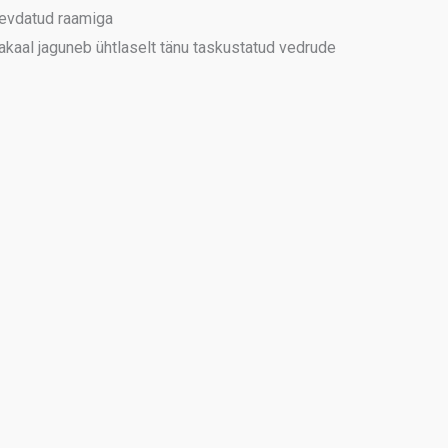
gevdatud raamiga
akaal jaguneb ühtlaselt tänu taskustatud vedrude