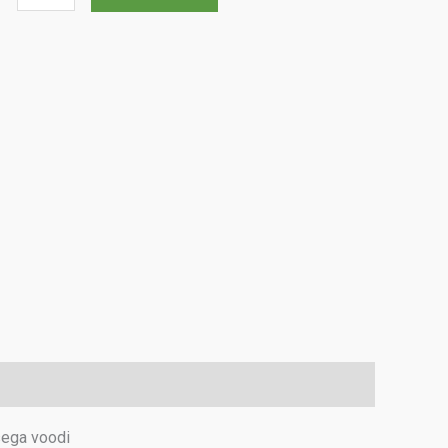
Flora
120
kogus
sega voodi