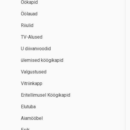
Öökapid
Öölauad
Riiulid
TV-Alused
U diivanvoodid
ülemised köögikapid
Valgustused
Vitriinkapp
Eritellimusel Köögikapid
Elutuba
Aiamööbel
Esik