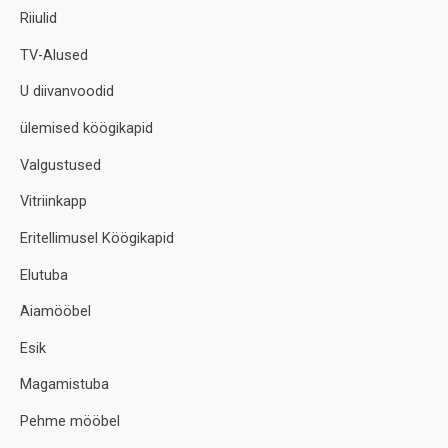
Riiulid
TV-Alused
U diivanvoodid
ülemised köögikapid
Valgustused
Vitriinkapp
Eritellimusel Köögikapid
Elutuba
Aiamööbel
Esik
Magamistuba
Pehme mööbel