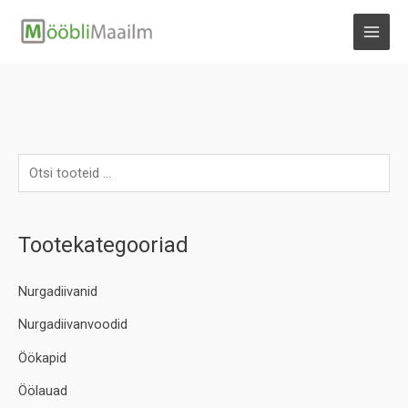
Skip
to
MAI
content
MEN
Tootekategooriad
Nurgadiivanid
Nurgadiivanvoodid
Öökapid
Öölauad