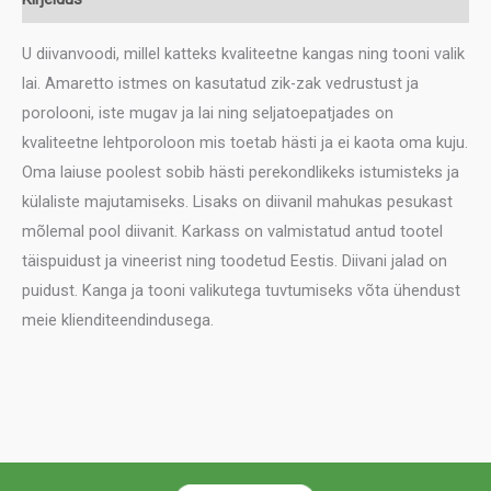
U diivanvoodi, millel katteks kvaliteetne kangas ning tooni valik
lai. Amaretto istmes on kasutatud zik-zak vedrustust ja
porolooni, iste mugav ja lai ning seljatoepatjades on
kvaliteetne lehtporoloon mis toetab hästi ja ei kaota oma kuju.
Oma laiuse poolest sobib hästi perekondlikeks istumisteks ja
külaliste majutamiseks. Lisaks on diivanil mahukas pesukast
mõlemal pool diivanit. Karkass on valmistatud antud tootel
täispuidust ja vineerist ning toodetud Eestis. Diivani jalad on
puidust. Kanga ja tooni valikutega tuvtumiseks võta ühendust
meie klienditeendindusega.