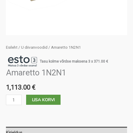
Esileht
/
U diivanvoodid
/ Amaretto 1N2N1
Tasu kolme võrdse maksena 3 x
371.00
€
Amaretto 1N2N1
1,113.00
€
Amaretto
LISA KORVI
1N2N1
kogus
Kirjeldus