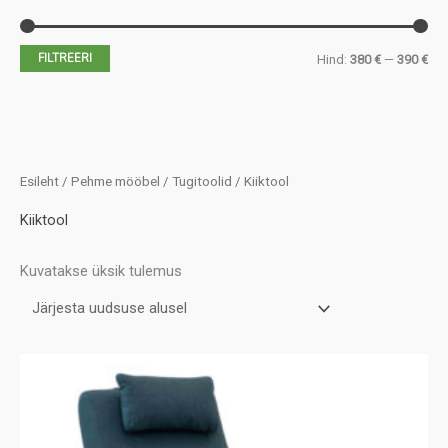
FILTREERI
M
M
Hind:
380 €
—
390 €
i
a
n
k
i
s
m
i
Esileht
/
Pehme mööbel
/
Tugitoolid
/ Kiiktool
a
m
Kiiktool
a
a
l
a
Kuvatakse üksik tulemus
n
l
e
n
h
e
i
h
n
i