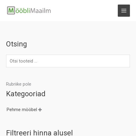
Skip
to
MAI
content
MEN
Otsing
Rubriike pole
Kategooriad
Pehme mööbel

Filtreeri hinna alusel