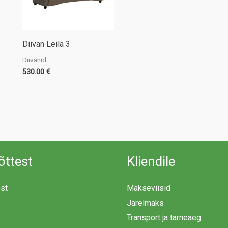
Diivan Leila 3
Diivanid
530.00
€
õttest
Kliendile
est
Makseviisid
Järelmaks
Transport ja tarneaeg