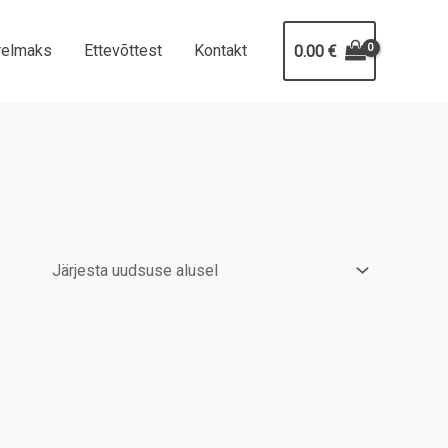
relmaks
Ettevõttest
Kontakt
0.00
€