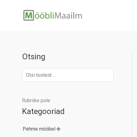
Skip
to
content
Otsing
Rubriike pole
Kategooriad
Pehme mööbel
